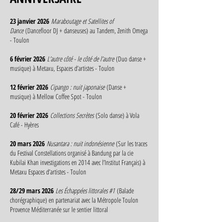
23 janvier 2026
Maraboutage et Satellites of
Dance
(Dancefloor DJ + danseuses) au Tandem, Zenith Omega
- Toulon
6 février 2026
L’autre côté - le côté de l’autre
(Duo danse +
musique) à Metaxu, Espaces d’artistes - Toulon
12 février 2026
Cipango : nuit japonaise
(Danse +
musique) à Mellow Coffee Spot - Toulon
20 février 2026
Collections Secrètes
(Solo danse) à Vola
Café - Hyères
20 mars 2026
Nusantara : nuit indonésienne
(Sur les traces
du Festival Constellations organisé à Bandung par la cie
Kubilai Khan investigations en 2014 avec l’Institut Français) à
Metaxu Espaces d’artistes - Toulon
28/29 mars 2026
Les Échappées littorales #1
(Balade
chorégraphique) en partenariat avec la Métropole Toulon
Provence Méditerranée sur le sentier littoral