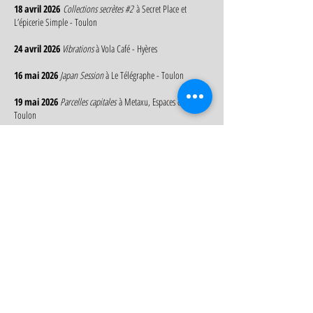
18 avril 2026
Collections secrètes #2
à Secret Place et
L’épicerie Simple - Toulon
24 avril 2026
Vibrations
à Vola Café - Hyères
16 mai 2026
Japan Session
à Le Télégraphe - Toulon
19 mai 2026
Parcelles capitales
à Metaxu, Espaces d’artistes -
Toulon
23 mai 2026
L'Abstraction est une couleur
dans le cadre de
La Nuit des Musées au Musée Niel - Hyères
29 mai 2026
Soirée D.E.T.A (Don’t Except To Arrive)
à Bière
de la Rade - Toulon
6 juin 2026
Danse, danse, danse
dans le cadre des Rendez-
Vous aux Jardins au Verger des Gorges - Ollouiles
7 juin 2026
Les Échappées littorales #2
(Balade
chorégraphique) dans le cadre des Rendez-vous
Biodivertissants au Parking du Jonquet - La Seyne-sur-Mer