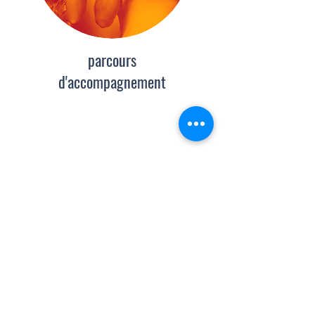
parcours
d'accompagnement
Marie Doré -
Production - Diffusion
06 75 57 91 32
-
marie@lolink.net
Lisa Wozniak-
Administration de production - Diffusion
07 68 23 23 46
-
lisa@lolink.net
Lucine Duverger
- Diffusion - Communication -
Développement
07 66 58 13 44
-
lucine@lolink.net